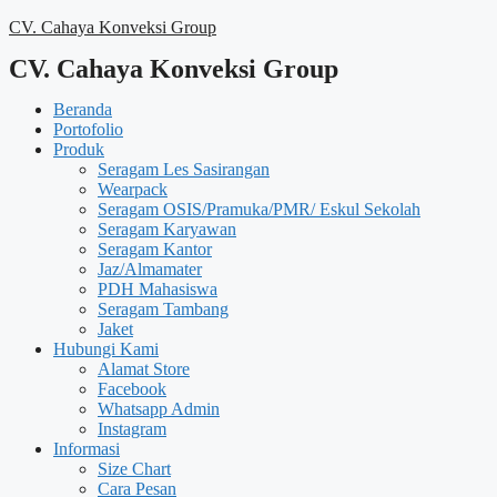
Langsung
CV. Cahaya Konveksi Group
ke
CV. Cahaya Konveksi Group
isi
Beranda
Portofolio
Produk
Seragam Les Sasirangan
Wearpack
Seragam OSIS/Pramuka/PMR/ Eskul Sekolah
Seragam Karyawan
Seragam Kantor
Jaz/Almamater
PDH Mahasiswa
Seragam Tambang
Jaket
Hubungi Kami
Alamat Store
Facebook
Whatsapp Admin
Instagram
Informasi
Size Chart
Cara Pesan