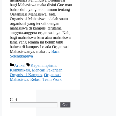
membahas Pentingnya Organisasi
bagi Mahasiswa maka disini Gue mau
bahas dulu yang lebih umum tentang
Organisasi Mahasiswa. Jadi,
Organisasi Mahasiswa adalah suatu
organisasi yang terkait dengan
mahasiswa di kampus, terutama
anggota-anggota organisasinya. Nah,
bagi mahasiswa baru atau mahasiswa
lama yang selama ini belum tahu
bahwa di kampus Lo ada Organisasi
Mahasiswanya, maka …
Baca
Selengkapnya
Kategori
Tag
Artikel
Kepemimpinan
,
Komunikasi
,
Mencari Pekerjaan
,
Organisasi Kampus
,
Organisasi
Mahasiswa
,
Relasi
,
Team Work
Cari
Cari