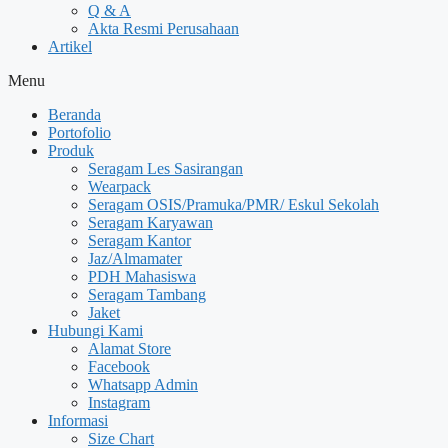
Q & A
Akta Resmi Perusahaan
Artikel
Menu
Beranda
Portofolio
Produk
Seragam Les Sasirangan
Wearpack
Seragam OSIS/Pramuka/PMR/ Eskul Sekolah
Seragam Karyawan
Seragam Kantor
Jaz/Almamater
PDH Mahasiswa
Seragam Tambang
Jaket
Hubungi Kami
Alamat Store
Facebook
Whatsapp Admin
Instagram
Informasi
Size Chart