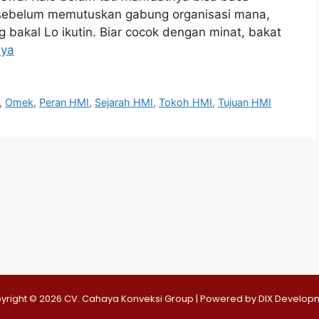
, sebelum memutuskan gabung organisasi mana,
g bakal Lo ikutin. Biar cocok dengan minat, bakat
nya
,
Omek
,
Peran HMI
,
Sejarah HMI
,
Tokoh HMI
,
Tujuan HMI
yright © 2026 CV. Cahaya Konveksi Group | Powered by
DIX Develop