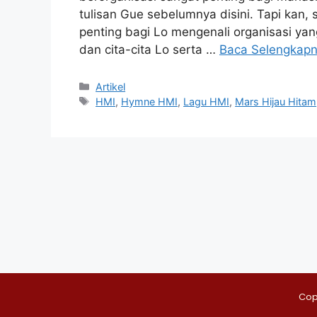
tulisan Gue sebelumnya disini. Tapi kan
penting bagi Lo mengenali organisasi yan
dan cita-cita Lo serta …
Baca Selengkap
Artikel
HMI
,
Hymne HMI
,
Lagu HMI
,
Mars Hijau Hitam
Cop