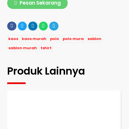
Pesan Sekarang
kaos
kaos murah
polo
polo mura
sablon
sablon murah
tshirt
Produk Lainnya